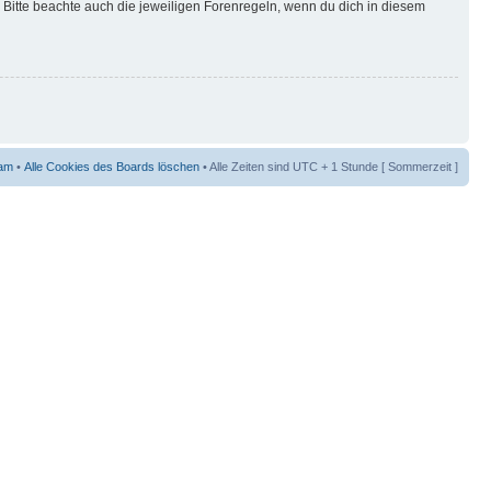
Bitte beachte auch die jeweiligen Forenregeln, wenn du dich in diesem
am
•
Alle Cookies des Boards löschen
• Alle Zeiten sind UTC + 1 Stunde [ Sommerzeit ]