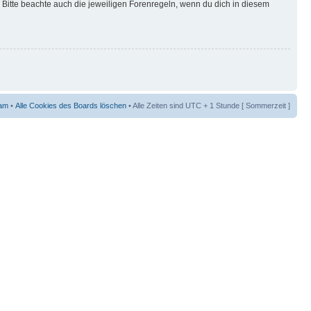
Bitte beachte auch die jeweiligen Forenregeln, wenn du dich in diesem
am
•
Alle Cookies des Boards löschen
• Alle Zeiten sind UTC + 1 Stunde [ Sommerzeit ]