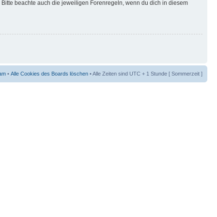
Bitte beachte auch die jeweiligen Forenregeln, wenn du dich in diesem
am
•
Alle Cookies des Boards löschen
• Alle Zeiten sind UTC + 1 Stunde [ Sommerzeit ]