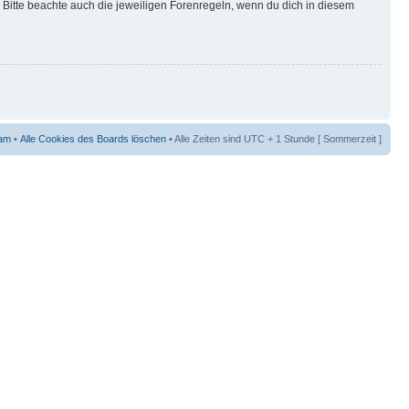
Bitte beachte auch die jeweiligen Forenregeln, wenn du dich in diesem
am
•
Alle Cookies des Boards löschen
• Alle Zeiten sind UTC + 1 Stunde [ Sommerzeit ]