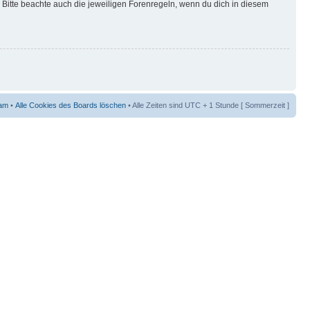
Bitte beachte auch die jeweiligen Forenregeln, wenn du dich in diesem
am
•
Alle Cookies des Boards löschen
• Alle Zeiten sind UTC + 1 Stunde [ Sommerzeit ]