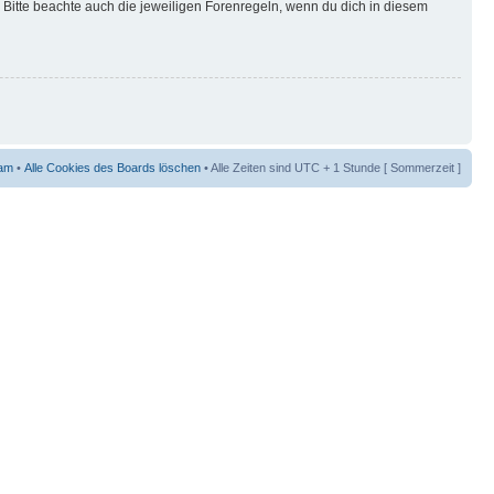
Bitte beachte auch die jeweiligen Forenregeln, wenn du dich in diesem
am
•
Alle Cookies des Boards löschen
• Alle Zeiten sind UTC + 1 Stunde [ Sommerzeit ]