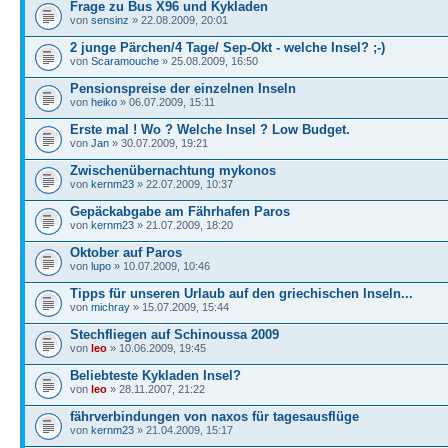
Frage zu Bus X96 und Kykladen
von
sensinz
» 22.08.2009, 20:01
2 junge Pärchen/4 Tage/ Sep-Okt - welche Insel? ;-)
von
Scaramouche
» 25.08.2009, 16:50
Pensionspreise der einzelnen Inseln
von
heiko
» 06.07.2009, 15:11
Erste mal ! Wo ? Welche Insel ? Low Budget.
von
Jan
» 30.07.2009, 19:21
Zwischenübernachtung mykonos
von
kernm23
» 22.07.2009, 10:37
Gepäckabgabe am Fährhafen Paros
von
kernm23
» 21.07.2009, 18:20
Oktober auf Paros
von
lupo
» 10.07.2009, 10:46
Tipps für unseren Urlaub auf den griechischen Inseln...
von
michray
» 15.07.2009, 15:44
Stechfliegen auf Schinoussa 2009
von
leo
» 10.06.2009, 19:45
Beliebteste Kykladen Insel?
von
leo
» 28.11.2007, 21:22
fährverbindungen von naxos für tagesausflüge
von
kernm23
» 21.04.2009, 15:17