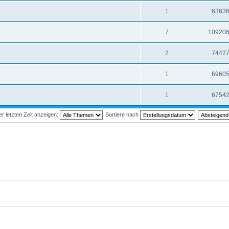
1
6363
7
10920
2
7442
1
6960
1
6754
 letzten Zeit anzeigen:
Sortiere nach