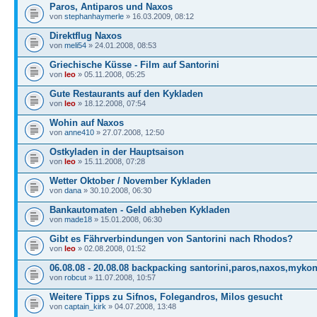
Paros, Antiparos und Naxos
von
stephanhaymerle
» 16.03.2009, 08:12
Direktflug Naxos
von
meli54
» 24.01.2008, 08:53
Griechische Küsse - Film auf Santorini
von
leo
» 05.11.2008, 05:25
Gute Restaurants auf den Kykladen
von
leo
» 18.12.2008, 07:54
Wohin auf Naxos
von
anne410
» 27.07.2008, 12:50
Ostkyladen in der Hauptsaison
von
leo
» 15.11.2008, 07:28
Wetter Oktober / November Kykladen
von
dana
» 30.10.2008, 06:30
Bankautomaten - Geld abheben Kykladen
von
made18
» 15.01.2008, 06:30
Gibt es Fährverbindungen von Santorini nach Rhodos?
von
leo
» 02.08.2008, 01:52
06.08.08 - 20.08.08 backpacking santorini,paros,naxos,myko
von
robcut
» 11.07.2008, 10:57
Weitere Tipps zu Sifnos, Folegandros, Milos gesucht
von
captain_kirk
» 04.07.2008, 13:48