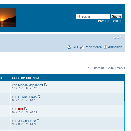
Erweiterte Suche
FAQ
Registrieren
Anmelden
42 Themen • Seite
1
von
1
FE
LETZTER BEITRAG
von
ManonRiepenhoff
6
14.07.2016, 21:24
von
Odysseus33
2
08.01.2014, 10:10
von
leo
6
07.07.2013, 20:11
von
Johannes70
3
30.09.2012, 14:38