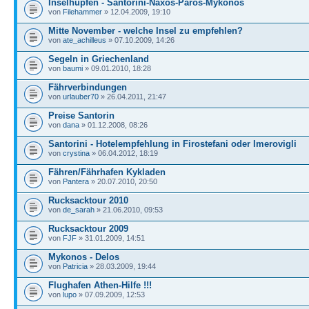
Inselhüpfen - Santorini-Naxos-Paros-Mykonos
von
Filehammer
» 12.04.2009, 19:10
Mitte November - welche Insel zu empfehlen?
von
ate_achilleus
» 07.10.2009, 14:26
Segeln in Griechenland
von
baumi
» 09.01.2010, 18:28
Fährverbindungen
von
urlauber70
» 26.04.2011, 21:47
Preise Santorin
von
dana
» 01.12.2008, 08:26
Santorini - Hotelempfehlung in Firostefani oder Imerovigli
von
crystina
» 06.04.2012, 18:19
Fähren/Fährhafen Kykladen
von
Pantera
» 20.07.2010, 20:50
Rucksacktour 2010
von
de_sarah
» 21.06.2010, 09:53
Rucksacktour 2009
von
FJF
» 31.01.2009, 14:51
Mykonos - Delos
von
Patricia
» 28.03.2009, 19:44
Flughafen Athen-Hilfe !!!
von
lupo
» 07.09.2009, 12:53