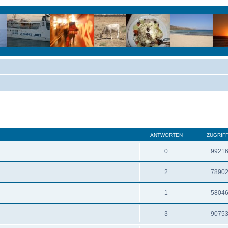
ANTWORTEN
ZUGRIF
0
9921
2
7890
1
5804
3
9075