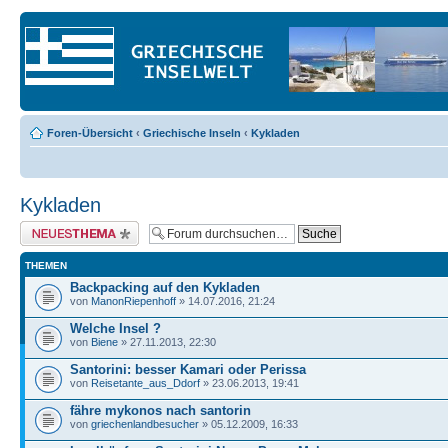
Foren-Übersicht
‹
Griechische Inseln
‹
Kykladen
Kykladen
Neues Thema erstellen
THEMEN
Backpacking auf den Kykladen
von
ManonRiepenhoff
» 14.07.2016, 21:24
Welche Insel ?
von
Biene
» 27.11.2013, 22:30
Santorini: besser Kamari oder Perissa
von
Reisetante_aus_Ddorf
» 23.06.2013, 19:41
fähre mykonos nach santorin
von
griechenlandbesucher
» 05.12.2009, 16:33