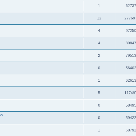
1
6273
12
27769
4
9725
4
8984
2
7951
0
5640
1
6261
5
11749
0
5849
no
0
5942
1
6879