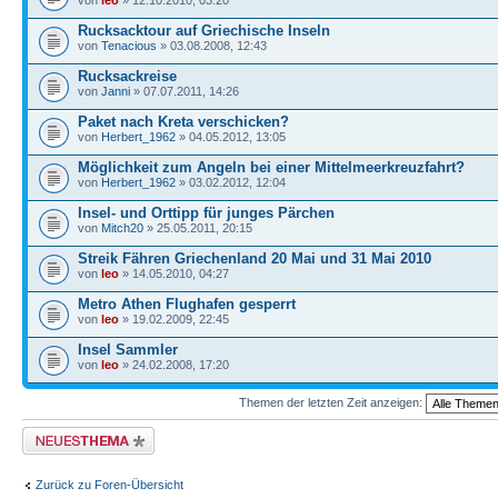
von
leo
» 12.10.2010, 03:20
Rucksacktour auf Griechische Inseln
von
Tenacious
» 03.08.2008, 12:43
Rucksackreise
von
Janni
» 07.07.2011, 14:26
Paket nach Kreta verschicken?
von
Herbert_1962
» 04.05.2012, 13:05
Möglichkeit zum Angeln bei einer Mittelmeerkreuzfahrt?
von
Herbert_1962
» 03.02.2012, 12:04
Insel- und Orttipp für junges Pärchen
von
Mitch20
» 25.05.2011, 20:15
Streik Fähren Griechenland 20 Mai und 31 Mai 2010
von
leo
» 14.05.2010, 04:27
Metro Athen Flughafen gesperrt
von
leo
» 19.02.2009, 22:45
Insel Sammler
von
leo
» 24.02.2008, 17:20
Themen der letzten Zeit anzeigen:
Neues Thema erstellen
Zurück zu Foren-Übersicht