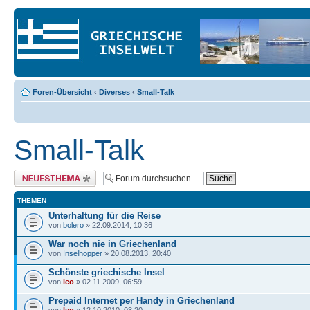
Foren-Übersicht
‹
Diverses
‹
Small-Talk
Small-Talk
Neues Thema erstellen
THEMEN
Unterhaltung für die Reise
von
bolero
» 22.09.2014, 10:36
War noch nie in Griechenland
von
Inselhopper
» 20.08.2013, 20:40
Schönste griechische Insel
von
leo
» 02.11.2009, 06:59
Prepaid Internet per Handy in Griechenland