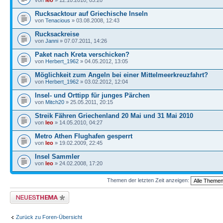
von
leo
» 12.10.2010, 03:20
Rucksacktour auf Griechische Inseln
von
Tenacious
» 03.08.2008, 12:43
Rucksackreise
von
Janni
» 07.07.2011, 14:26
Paket nach Kreta verschicken?
von
Herbert_1962
» 04.05.2012, 13:05
Möglichkeit zum Angeln bei einer Mittelmeerkreuzfahrt?
von
Herbert_1962
» 03.02.2012, 12:04
Insel- und Orttipp für junges Pärchen
von
Mitch20
» 25.05.2011, 20:15
Streik Fähren Griechenland 20 Mai und 31 Mai 2010
von
leo
» 14.05.2010, 04:27
Metro Athen Flughafen gesperrt
von
leo
» 19.02.2009, 22:45
Insel Sammler
von
leo
» 24.02.2008, 17:20
Themen der letzten Zeit anzeigen:
Neues Thema erstellen
Zurück zu Foren-Übersicht