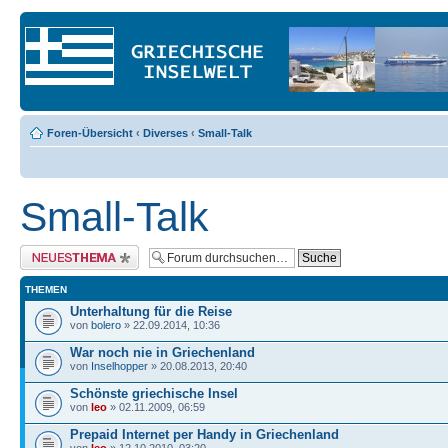
Foren-Übersicht
‹
Diverses
‹
Small-Talk
Small-Talk
Neues Thema erstellen
THEMEN
Unterhaltung für die Reise
von
bolero
» 22.09.2014, 10:36
War noch nie in Griechenland
von
Inselhopper
» 20.08.2013, 20:40
Schönste griechische Insel
von
leo
» 02.11.2009, 06:59
Prepaid Internet per Handy in Griechenland