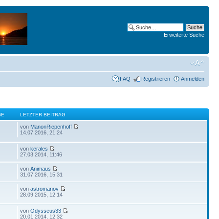
Erweiterte Suche
FAQ
Registrieren
Anmelden
GE
LETZTER BEITRAG
von
ManonRiepenhoff
14.07.2016, 21:24
von
kerales
27.03.2014, 11:46
von
Animaus
31.07.2016, 15:31
von
astromanov
28.09.2015, 12:14
von
Odysseus33
20.01.2014, 12:32