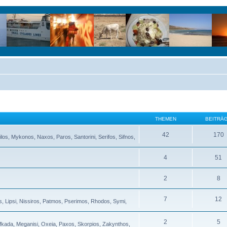
THEMEN
BEITRÄ
42
170
ilos, Mykonos, Naxos, Paros, Santorini, Serifos, Sifnos,
4
51
2
8
7
12
s, Lipsi, Nissiros, Patmos, Pserimos, Rhodos, Symi,
2
5
Lefkada, Meganisi, Oxeia, Paxos, Skorpios, Zakynthos,