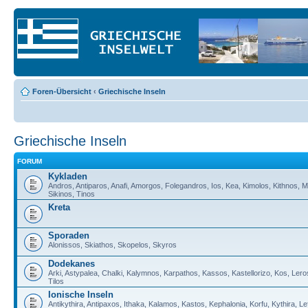
Foren-Übersicht
‹
Griechische Inseln
Griechische Inseln
FORUM
Kykladen
Andros, Antiparos, Anafi, Amorgos, Folegandros, Ios, Kea, Kimolos, Kithnos, M
Sikinos, Tinos
Kreta
Sporaden
Alonissos, Skiathos, Skopelos, Skyros
Dodekanes
Arki, Astypalea, Chalki, Kalymnos, Karpathos, Kassos, Kastellorizo, Kos, Lero
Tilos
Ionische Inseln
Antikythira, Antipaxos, Ithaka, Kalamos, Kastos, Kephalonia, Korfu, Kythira, 