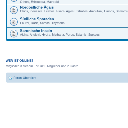
Othoni, Erikoussa, Mathraki
Nordöstliche Ägäis
Chios, Inousses, Lesbos, Psara, Agios Efstratios, Amouliani, Limnos, Samoth
Südliche Sporaden
Fourni, Ikaria, Samos, Thymena
Saronische Inseln
Aigina, Angistri, Hydra, Methana, Poros, Salamis, Spetses
WER IST ONLINE?
Mitglieder in diesem Forum: 0 Mitglieder und 2 Gäste
Foren-Übersicht