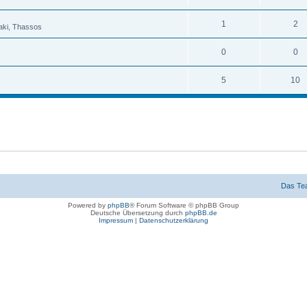
1
2
raki, Thassos
0
0
5
10
Das Te
Powered by
phpBB
® Forum Software © phpBB Group
Deutsche Übersetzung durch
phpBB.de
Impressum
|
Datenschutzerklärung