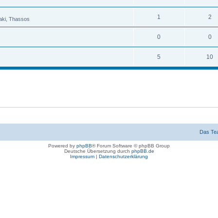
1
2
raki, Thassos
0
0
5
10
Das Te
Powered by
phpBB
® Forum Software © phpBB Group
Deutsche Übersetzung durch
phpBB.de
Impressum
|
Datenschutzerklärung