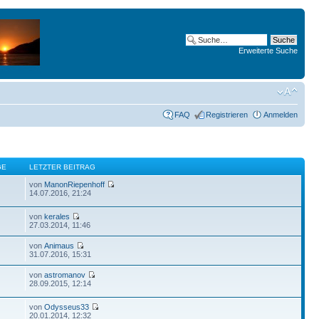
Erweiterte Suche
FAQ
Registrieren
Anmelden
GE
LETZTER BEITRAG
von
ManonRiepenhoff
14.07.2016, 21:24
von
kerales
27.03.2014, 11:46
von
Animaus
31.07.2016, 15:31
von
astromanov
28.09.2015, 12:14
von
Odysseus33
20.01.2014, 12:32