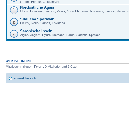
Othoni, Erikoussa, Mathraki
Nordöstliche Ägäis
Chios, Inousses, Lesbos, Psara, Agios Efstratios, Amouliani, Limnos, Samoth
Südliche Sporaden
Fourni, Ikaria, Samos, Thymena
Saronische Inseln
Aigina, Angistri, Hydra, Methana, Poros, Salamis, Spetses
WER IST ONLINE?
Mitglieder in diesem Forum: 0 Mitglieder und 1 Gast
Foren-Übersicht