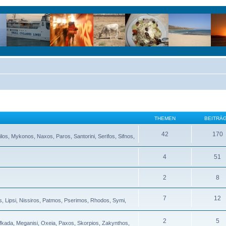
THEMEN
BEITRÄ
42
170
ilos, Mykonos, Naxos, Paros, Santorini, Serifos, Sifnos,
4
51
2
8
7
12
s, Lipsi, Nissiros, Patmos, Pserimos, Rhodos, Symi,
2
5
Lefkada, Meganisi, Oxeia, Paxos, Skorpios, Zakynthos,