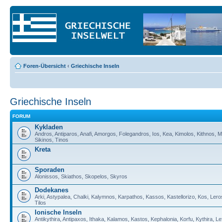
Foren-Übersicht
‹
Griechische Inseln
Griechische Inseln
FORUM
Kykladen
Andros, Antiparos, Anafi, Amorgos, Folegandros, Ios, Kea, Kimolos, Kithnos, M
Sikinos, Tinos
Kreta
Sporaden
Alonissos, Skiathos, Skopelos, Skyros
Dodekanes
Arki, Astypalea, Chalki, Kalymnos, Karpathos, Kassos, Kastellorizo, Kos, Lero
Tilos
Ionische Inseln
Antikythira, Antipaxos, Ithaka, Kalamos, Kastos, Kephalonia, Korfu, Kythira, 