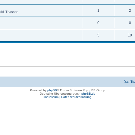
1
2
raki, Thassos
0
0
5
10
Das Te
Powered by
phpBB
® Forum Software © phpBB Group
Deutsche Übersetzung durch
phpBB.de
Impressum
|
Datenschutzerklärung