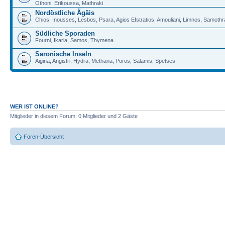
Othoni, Erikoussa, Mathraki
Nordöstliche Ägäis
Chios, Inousses, Lesbos, Psara, Agios Efstratios, Amouliani, Limnos, Samoth
Südliche Sporaden
Fourni, Ikaria, Samos, Thymena
Saronische Inseln
Aigina, Angistri, Hydra, Methana, Poros, Salamis, Spetses
WER IST ONLINE?
Mitglieder in diesem Forum: 0 Mitglieder und 2 Gäste
Foren-Übersicht