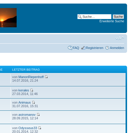
Erweiterte Suche
FAQ
Registrieren
Anmelden
GE
LETZTER BEITRAG
von
ManonRiepenhoff
14.07.2016, 21:24
von
kerales
27.03.2014, 11:46
von
Animaus
31.07.2016, 15:31
von
astromanov
28.09.2015, 12:14
von
Odysseus33
20.01.2014, 12:32