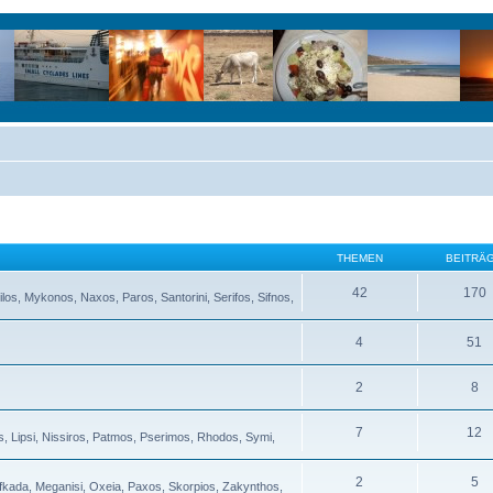
THEMEN
BEITRÄ
42
170
ilos, Mykonos, Naxos, Paros, Santorini, Serifos, Sifnos,
4
51
2
8
7
12
s, Lipsi, Nissiros, Patmos, Pserimos, Rhodos, Symi,
2
5
Lefkada, Meganisi, Oxeia, Paxos, Skorpios, Zakynthos,