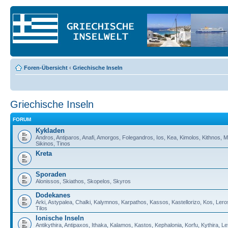
Foren-Übersicht
‹
Griechische Inseln
Griechische Inseln
FORUM
Kykladen
Andros, Antiparos, Anafi, Amorgos, Folegandros, Ios, Kea, Kimolos, Kithnos, M
Sikinos, Tinos
Kreta
Sporaden
Alonissos, Skiathos, Skopelos, Skyros
Dodekanes
Arki, Astypalea, Chalki, Kalymnos, Karpathos, Kassos, Kastellorizo, Kos, Lero
Tilos
Ionische Inseln
Antikythira, Antipaxos, Ithaka, Kalamos, Kastos, Kephalonia, Korfu, Kythira, 