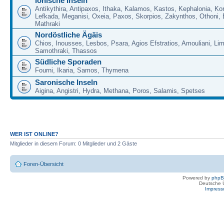
Ionische Inseln
Antikythira, Antipaxos, Ithaka, Kalamos, Kastos, Kephalonia, Kor
Lefkada, Meganisi, Oxeia, Paxos, Skorpios, Zakynthos, Othoni, 
Mathraki
Nordöstliche Ägäis
Chios, Inousses, Lesbos, Psara, Agios Efstratios, Amouliani, Li
Samothraki, Thassos
Südliche Sporaden
Fourni, Ikaria, Samos, Thymena
Saronische Inseln
Aigina, Angistri, Hydra, Methana, Poros, Salamis, Spetses
WER IST ONLINE?
Mitglieder in diesem Forum: 0 Mitglieder und 2 Gäste
Foren-Übersicht
Powered by
php
Deutsche 
Impres