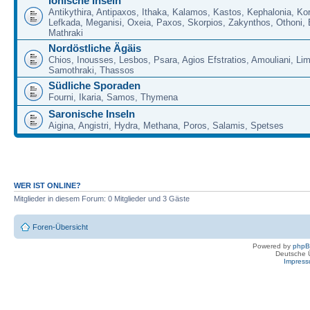
Ionische Inseln
Antikythira, Antipaxos, Ithaka, Kalamos, Kastos, Kephalonia, Kor
Lefkada, Meganisi, Oxeia, Paxos, Skorpios, Zakynthos, Othoni, 
Mathraki
Nordöstliche Ägäis
Chios, Inousses, Lesbos, Psara, Agios Efstratios, Amouliani, Li
Samothraki, Thassos
Südliche Sporaden
Fourni, Ikaria, Samos, Thymena
Saronische Inseln
Aigina, Angistri, Hydra, Methana, Poros, Salamis, Spetses
WER IST ONLINE?
Mitglieder in diesem Forum: 0 Mitglieder und 3 Gäste
Foren-Übersicht
Powered by
php
Deutsche 
Impres