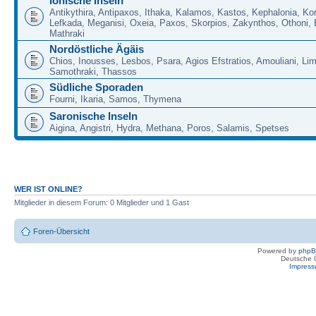
Ionische Inseln
Antikythira, Antipaxos, Ithaka, Kalamos, Kastos, Kephalonia, Kor
Lefkada, Meganisi, Oxeia, Paxos, Skorpios, Zakynthos, Othoni, 
Mathraki
Nordöstliche Ägäis
Chios, Inousses, Lesbos, Psara, Agios Efstratios, Amouliani, Li
Samothraki, Thassos
Südliche Sporaden
Fourni, Ikaria, Samos, Thymena
Saronische Inseln
Aigina, Angistri, Hydra, Methana, Poros, Salamis, Spetses
WER IST ONLINE?
Mitglieder in diesem Forum: 0 Mitglieder und 1 Gast
Foren-Übersicht
Powered by
php
Deutsche 
Impres