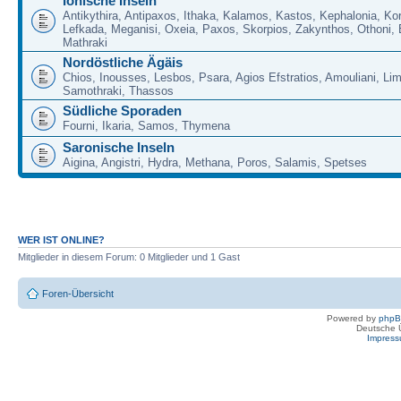
Ionische Inseln
Antikythira, Antipaxos, Ithaka, Kalamos, Kastos, Kephalonia, Kor
Lefkada, Meganisi, Oxeia, Paxos, Skorpios, Zakynthos, Othoni, 
Mathraki
Nordöstliche Ägäis
Chios, Inousses, Lesbos, Psara, Agios Efstratios, Amouliani, Li
Samothraki, Thassos
Südliche Sporaden
Fourni, Ikaria, Samos, Thymena
Saronische Inseln
Aigina, Angistri, Hydra, Methana, Poros, Salamis, Spetses
WER IST ONLINE?
Mitglieder in diesem Forum: 0 Mitglieder und 1 Gast
Foren-Übersicht
Powered by
php
Deutsche 
Impres