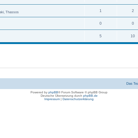
1
2
raki, Thassos
0
0
5
10
Das Te
Powered by
phpBB
® Forum Software © phpBB Group
Deutsche Übersetzung durch
phpBB.de
Impressum
|
Datenschutzerklärung