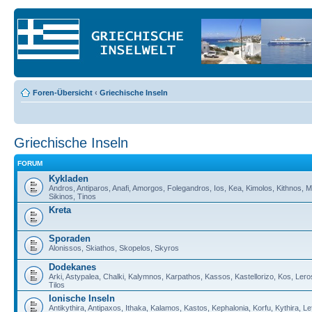
Foren-Übersicht
‹
Griechische Inseln
Griechische Inseln
FORUM
Kykladen
Andros, Antiparos, Anafi, Amorgos, Folegandros, Ios, Kea, Kimolos, Kithnos, M
Sikinos, Tinos
Kreta
Sporaden
Alonissos, Skiathos, Skopelos, Skyros
Dodekanes
Arki, Astypalea, Chalki, Kalymnos, Karpathos, Kassos, Kastellorizo, Kos, Lero
Tilos
Ionische Inseln
Antikythira, Antipaxos, Ithaka, Kalamos, Kastos, Kephalonia, Korfu, Kythira, 