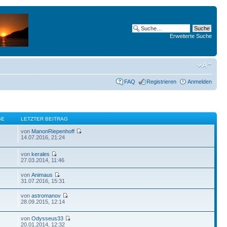
Erweiterte Suche
FAQ
Registrieren
Anmelden
GE
LETZTER BEITRAG
von
ManonRiepenhoff
14.07.2016, 21:24
von
kerales
27.03.2014, 11:46
von
Animaus
31.07.2016, 15:31
von
astromanov
28.09.2015, 12:14
von
Odysseus33
20.01.2014, 12:32