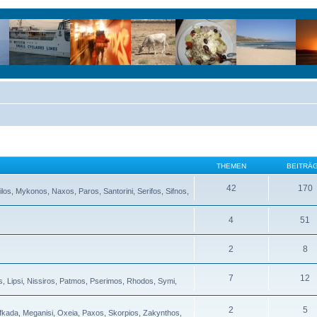
THEMEN
BEITRÄ
42
170
ilos, Mykonos, Naxos, Paros, Santorini, Serifos, Sifnos,
4
51
2
8
7
12
s, Lipsi, Nissiros, Patmos, Pserimos, Rhodos, Symi,
2
5
Lefkada, Meganisi, Oxeia, Paxos, Skorpios, Zakynthos,