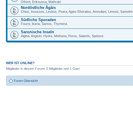
Othoni, Erikoussa, Mathraki
Nordöstliche Ägäis
Chios, Inousses, Lesbos, Psara, Agios Efstratios, Amouliani, Limnos, Samoth
Südliche Sporaden
Fourni, Ikaria, Samos, Thymena
Saronische Inseln
Aigina, Angistri, Hydra, Methana, Poros, Salamis, Spetses
WER IST ONLINE?
Mitglieder in diesem Forum: 0 Mitglieder und 1 Gast
Foren-Übersicht