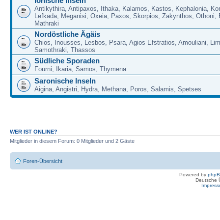
Ionische Inseln
Antikythira, Antipaxos, Ithaka, Kalamos, Kastos, Kephalonia, Kor
Lefkada, Meganisi, Oxeia, Paxos, Skorpios, Zakynthos, Othoni, 
Mathraki
Nordöstliche Ägäis
Chios, Inousses, Lesbos, Psara, Agios Efstratios, Amouliani, Li
Samothraki, Thassos
Südliche Sporaden
Fourni, Ikaria, Samos, Thymena
Saronische Inseln
Aigina, Angistri, Hydra, Methana, Poros, Salamis, Spetses
WER IST ONLINE?
Mitglieder in diesem Forum: 0 Mitglieder und 2 Gäste
Foren-Übersicht
Powered by
php
Deutsche 
Impres