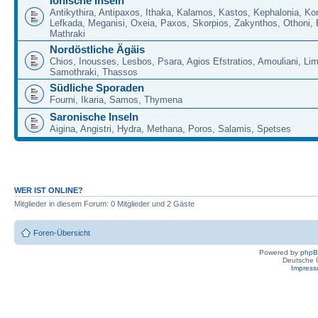
Ionische Inseln
Antikythira, Antipaxos, Ithaka, Kalamos, Kastos, Kephalonia, Kor
Lefkada, Meganisi, Oxeia, Paxos, Skorpios, Zakynthos, Othoni, 
Mathraki
Nordöstliche Ägäis
Chios, Inousses, Lesbos, Psara, Agios Efstratios, Amouliani, Li
Samothraki, Thassos
Südliche Sporaden
Fourni, Ikaria, Samos, Thymena
Saronische Inseln
Aigina, Angistri, Hydra, Methana, Poros, Salamis, Spetses
WER IST ONLINE?
Mitglieder in diesem Forum: 0 Mitglieder und 2 Gäste
Foren-Übersicht
Powered by
php
Deutsche 
Impres