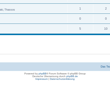
1
2
raki, Thassos
0
0
5
10
Das Te
Powered by
phpBB
® Forum Software © phpBB Group
Deutsche Übersetzung durch
phpBB.de
Impressum
|
Datenschutzerklärung