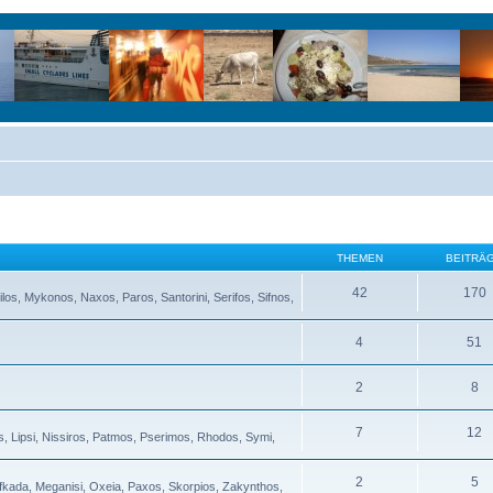
THEMEN
BEITRÄ
42
170
ilos, Mykonos, Naxos, Paros, Santorini, Serifos, Sifnos,
4
51
2
8
7
12
s, Lipsi, Nissiros, Patmos, Pserimos, Rhodos, Symi,
2
5
Lefkada, Meganisi, Oxeia, Paxos, Skorpios, Zakynthos,