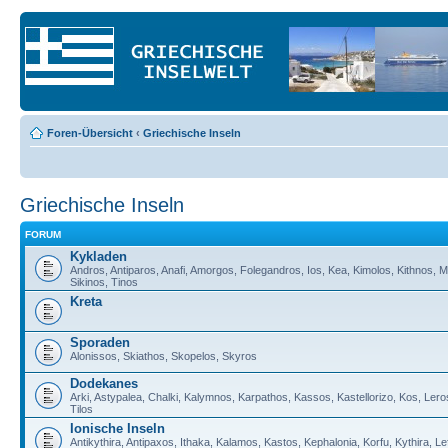
Foren-Übersicht
‹
Griechische Inseln
Griechische Inseln
FORUM
Kykladen
Andros, Antiparos, Anafi, Amorgos, Folegandros, Ios, Kea, Kimolos, Kithnos, M
Sikinos, Tinos
Kreta
Sporaden
Alonissos, Skiathos, Skopelos, Skyros
Dodekanes
Arki, Astypalea, Chalki, Kalymnos, Karpathos, Kassos, Kastellorizo, Kos, Lero
Tilos
Ionische Inseln
Antikythira, Antipaxos, Ithaka, Kalamos, Kastos, Kephalonia, Korfu, Kythira, 