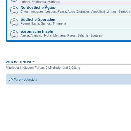
Othoni, Erikoussa, Mathraki
Nordöstliche Ägäis
Chios, Inousses, Lesbos, Psara, Agios Efstratios, Amouliani, Limnos, Samoth
Südliche Sporaden
Fourni, Ikaria, Samos, Thymena
Saronische Inseln
Aigina, Angistri, Hydra, Methana, Poros, Salamis, Spetses
WER IST ONLINE?
Mitglieder in diesem Forum: 0 Mitglieder und 2 Gäste
Foren-Übersicht