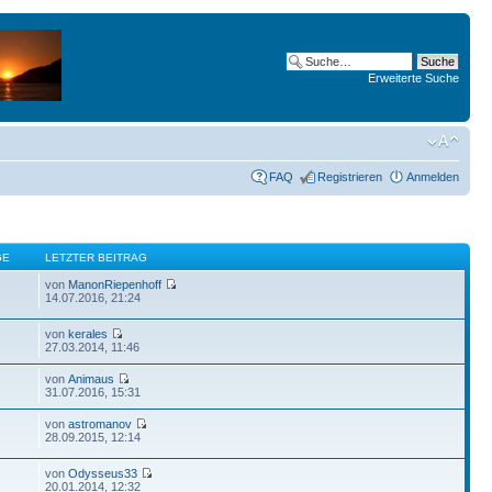
Erweiterte Suche
FAQ
Registrieren
Anmelden
GE
LETZTER BEITRAG
von
ManonRiepenhoff
14.07.2016, 21:24
von
kerales
27.03.2014, 11:46
von
Animaus
31.07.2016, 15:31
von
astromanov
28.09.2015, 12:14
von
Odysseus33
20.01.2014, 12:32