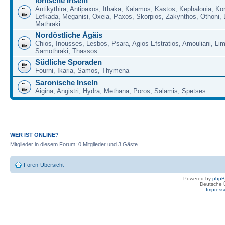
Ionische Inseln
Antikythira, Antipaxos, Ithaka, Kalamos, Kastos, Kephalonia, Kor
Lefkada, Meganisi, Oxeia, Paxos, Skorpios, Zakynthos, Othoni, 
Mathraki
Nordöstliche Ägäis
Chios, Inousses, Lesbos, Psara, Agios Efstratios, Amouliani, Li
Samothraki, Thassos
Südliche Sporaden
Fourni, Ikaria, Samos, Thymena
Saronische Inseln
Aigina, Angistri, Hydra, Methana, Poros, Salamis, Spetses
WER IST ONLINE?
Mitglieder in diesem Forum: 0 Mitglieder und 3 Gäste
Foren-Übersicht
Powered by
php
Deutsche 
Impres