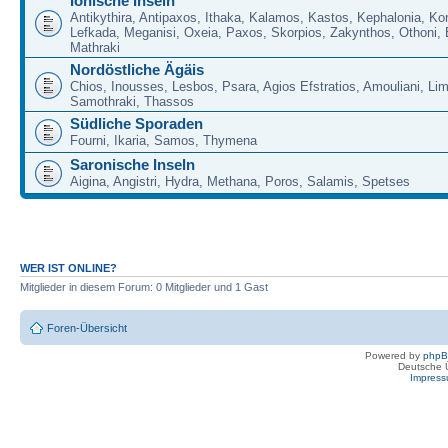
Ionische Inseln
Antikythira, Antipaxos, Ithaka, Kalamos, Kastos, Kephalonia, Kor
Lefkada, Meganisi, Oxeia, Paxos, Skorpios, Zakynthos, Othoni, 
Mathraki
Nordöstliche Ägäis
Chios, Inousses, Lesbos, Psara, Agios Efstratios, Amouliani, Li
Samothraki, Thassos
Südliche Sporaden
Fourni, Ikaria, Samos, Thymena
Saronische Inseln
Aigina, Angistri, Hydra, Methana, Poros, Salamis, Spetses
WER IST ONLINE?
Mitglieder in diesem Forum: 0 Mitglieder und 1 Gast
Foren-Übersicht
Powered by
php
Deutsche 
Impres