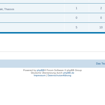
1
2
raki, Thassos
0
0
5
10
Das Te
Powered by
phpBB
® Forum Software © phpBB Group
Deutsche Übersetzung durch
phpBB.de
Impressum
|
Datenschutzerklärung