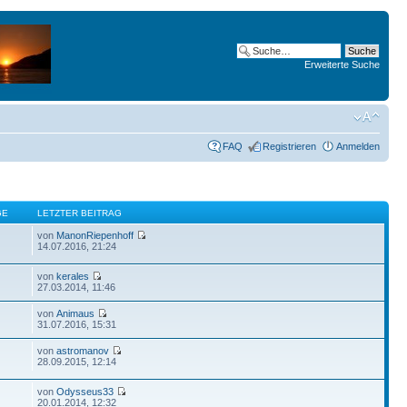
Erweiterte Suche
FAQ
Registrieren
Anmelden
GE
LETZTER BEITRAG
von
ManonRiepenhoff
14.07.2016, 21:24
von
kerales
27.03.2014, 11:46
von
Animaus
31.07.2016, 15:31
von
astromanov
28.09.2015, 12:14
von
Odysseus33
20.01.2014, 12:32