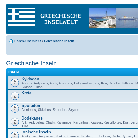
Foren-Übersicht
‹
Griechische Inseln
Griechische Inseln
FORUM
Kykladen
Andros, Antiparos, Anafi, Amorgos, Folegandros, Ios, Kea, Kimolos, Kithnos, M
Sikinos, Tinos
Kreta
Sporaden
Alonissos, Skiathos, Skopelos, Skyros
Dodekanes
Arki, Astypalea, Chalki, Kalymnos, Karpathos, Kassos, Kastellorizo, Kos, Lero
Tilos
Ionische Inseln
Antikythira, Antipaxos, Ithaka, Kalamos, Kastos, Kephalonia, Korfu, Kythira, 