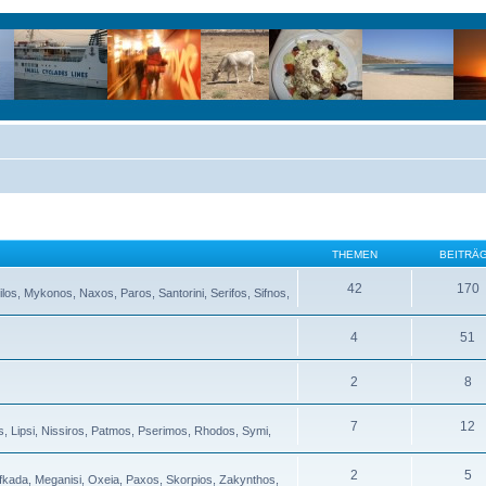
THEMEN
BEITRÄ
42
170
ilos, Mykonos, Naxos, Paros, Santorini, Serifos, Sifnos,
4
51
2
8
7
12
s, Lipsi, Nissiros, Patmos, Pserimos, Rhodos, Symi,
2
5
Lefkada, Meganisi, Oxeia, Paxos, Skorpios, Zakynthos,