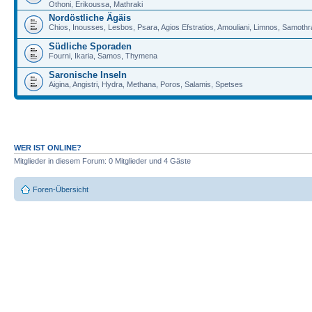
Othoni, Erikoussa, Mathraki
Nordöstliche Ägäis
Chios, Inousses, Lesbos, Psara, Agios Efstratios, Amouliani, Limnos, Samoth
Südliche Sporaden
Fourni, Ikaria, Samos, Thymena
Saronische Inseln
Aigina, Angistri, Hydra, Methana, Poros, Salamis, Spetses
WER IST ONLINE?
Mitglieder in diesem Forum: 0 Mitglieder und 4 Gäste
Foren-Übersicht