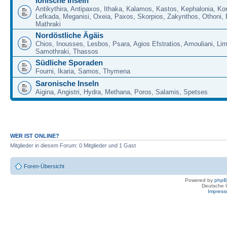
Ionische Inseln
Antikythira, Antipaxos, Ithaka, Kalamos, Kastos, Kephalonia, Kor
Lefkada, Meganisi, Oxeia, Paxos, Skorpios, Zakynthos, Othoni, 
Mathraki
Nordöstliche Ägäis
Chios, Inousses, Lesbos, Psara, Agios Efstratios, Amouliani, Li
Samothraki, Thassos
Südliche Sporaden
Fourni, Ikaria, Samos, Thymena
Saronische Inseln
Aigina, Angistri, Hydra, Methana, Poros, Salamis, Spetses
WER IST ONLINE?
Mitglieder in diesem Forum: 0 Mitglieder und 1 Gast
Foren-Übersicht
Powered by
php
Deutsche 
Impres