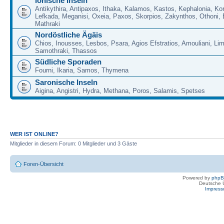
Ionische Inseln
Antikythira, Antipaxos, Ithaka, Kalamos, Kastos, Kephalonia, Kor
Lefkada, Meganisi, Oxeia, Paxos, Skorpios, Zakynthos, Othoni, 
Mathraki
Nordöstliche Ägäis
Chios, Inousses, Lesbos, Psara, Agios Efstratios, Amouliani, Li
Samothraki, Thassos
Südliche Sporaden
Fourni, Ikaria, Samos, Thymena
Saronische Inseln
Aigina, Angistri, Hydra, Methana, Poros, Salamis, Spetses
WER IST ONLINE?
Mitglieder in diesem Forum: 0 Mitglieder und 3 Gäste
Foren-Übersicht
Powered by
php
Deutsche 
Impres