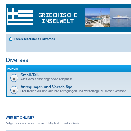
Foren-Übersicht
‹
Diverses
Diverses
FORUM
Small-Talk
Alles was sonst nirgendwo reinpasst
Anregungen und Vorschläge
Hier freuen wir und auf Ihre Anregungen und Vorschläge zu dieser Website
WER IST ONLINE?
Mitglieder in diesem Forum: 0 Mitglieder und 2 Gäste