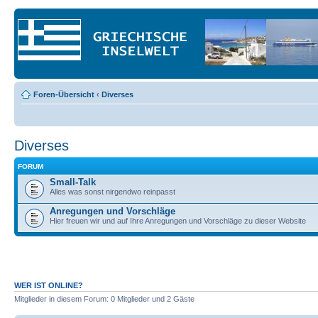
Foren-Übersicht
‹
Diverses
Diverses
FORUM
Small-Talk
Alles was sonst nirgendwo reinpasst
Anregungen und Vorschläge
Hier freuen wir und auf Ihre Anregungen und Vorschläge zu dieser Website
WER IST ONLINE?
Mitglieder in diesem Forum: 0 Mitglieder und 2 Gäste