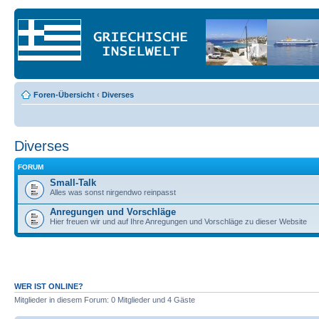
Foren-Übersicht
‹
Diverses
Diverses
FORUM
Small-Talk
Alles was sonst nirgendwo reinpasst
Anregungen und Vorschläge
Hier freuen wir und auf Ihre Anregungen und Vorschläge zu dieser Website
WER IST ONLINE?
Mitglieder in diesem Forum: 0 Mitglieder und 4 Gäste