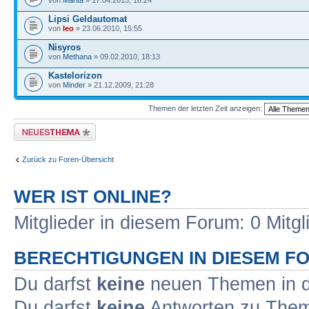
von
Marita
» 17.04.2013, 16:24
Lipsi Geldautomat
von
leo
» 23.06.2010, 15:55
Nisyros
von
Methana
» 09.02.2010, 18:13
Kastelorizon
von
Minder
» 21.12.2009, 21:28
Themen der letzten Zeit anzeigen:
Neues Thema erstellen
Zurück zu Foren-Übersicht
WER IST ONLINE?
Mitglieder in diesem Forum: 0 Mitg
BERECHTIGUNGEN IN DIESEM F
Du darfst
keine
neuen Themen in d
Du darfst
keine
Antworten zu Theme