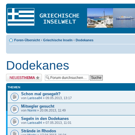
Foren-Übersicht
‹
Griechische Inseln
‹
Dodekanes
Dodekanes
Neues Thema erstellen
THEMEN
Schon mal gesegelt?
von
Larissa84
» 09.05.2013, 13:17
Mitsegler gesucht
von
Normi
» 20.06.2013, 11:49
Segeln in den Dodekanes
von
Larissa84
» 07.05.2013, 11:01
Strände in Rhodos