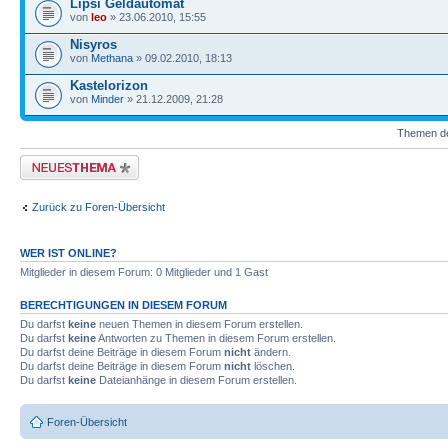
Lipsi Geldautomat
von
leo
» 23.06.2010, 15:55
Nisyros
von
Methana
» 09.02.2010, 18:13
Kastelorizon
von
Minder
» 21.12.2009, 21:28
Themen der
Neues Thema erstellen
Zurück zu Foren-Übersicht
WER IST ONLINE?
Mitglieder in diesem Forum: 0 Mitglieder und 1 Gast
BERECHTIGUNGEN IN DIESEM FORUM
Du darfst
keine
neuen Themen in diesem Forum erstellen.
Du darfst
keine
Antworten zu Themen in diesem Forum erstellen.
Du darfst deine Beiträge in diesem Forum
nicht
ändern.
Du darfst deine Beiträge in diesem Forum
nicht
löschen.
Du darfst
keine
Dateianhänge in diesem Forum erstellen.
Foren-Übersicht