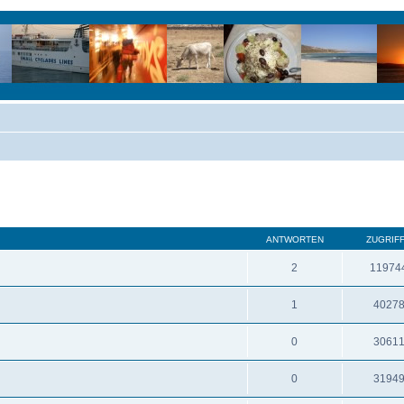
ANTWORTEN
ZUGRIF
2
11974
1
4027
0
3061
0
3194