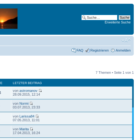
Erweiterte Suche
FAQ
Registrieren
Anmelden
7 Themen • Seite
1
von
1
FE
LETZTER BEITRAG
von
astromanov
4
28.09.2015, 12:14
von
Normi
8
03.07.2013, 23:33
von
Larissa84
1
07.05.2013, 11:01
von
Marita
9
17.04.2013, 16:24