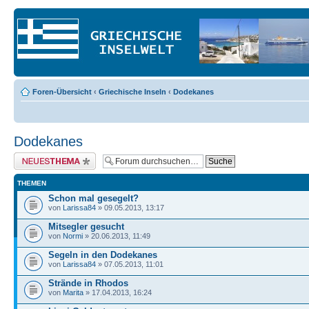
Foren-Übersicht
‹
Griechische Inseln
‹
Dodekanes
Dodekanes
Neues Thema erstellen
THEMEN
Schon mal gesegelt?
von
Larissa84
» 09.05.2013, 13:17
Mitsegler gesucht
von
Normi
» 20.06.2013, 11:49
Segeln in den Dodekanes
von
Larissa84
» 07.05.2013, 11:01
Strände in Rhodos
von
Marita
» 17.04.2013, 16:24