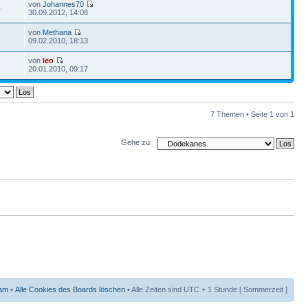
von
Johannes70
0
30.09.2012, 14:08
von
Methana
9
09.02.2010, 18:13
von
leo
2
20.01.2010, 09:17
7 Themen • Seite
1
von
1
Gehe zu:
am
•
Alle Cookies des Boards löschen
• Alle Zeiten sind UTC + 1 Stunde [ Sommerzeit ]