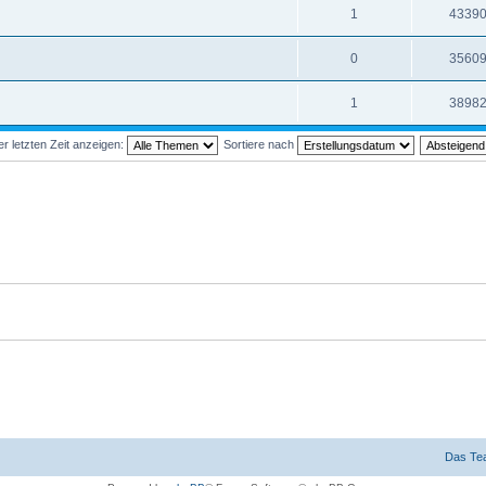
1
4339
0
3560
1
3898
 letzten Zeit anzeigen:
Sortiere nach
Das Te