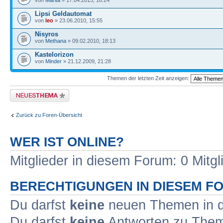
von
Marita
» 17.04.2013, 16:24
Lipsi Geldautomat
von
leo
» 23.06.2010, 15:55
Nisyros
von
Methana
» 09.02.2010, 18:13
Kastelorizon
von
Minder
» 21.12.2009, 21:28
Themen der letzten Zeit anzeigen:
Neues Thema erstellen
Zurück zu Foren-Übersicht
WER IST ONLINE?
Mitglieder in diesem Forum: 0 Mitg
BERECHTIGUNGEN IN DIESEM F
Du darfst
keine
neuen Themen in d
Du darfst
keine
Antworten zu Theme