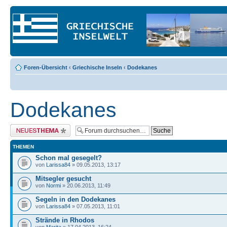
Foren-Übersicht
‹
Griechische Inseln
‹
Dodekanes
Dodekanes
Neues Thema erstellen
THEMEN
Schon mal gesegelt?
von
Larissa84
» 09.05.2013, 13:17
Mitsegler gesucht
von
Normi
» 20.06.2013, 11:49
Segeln in den Dodekanes
von
Larissa84
» 07.05.2013, 11:01
Strände in Rhodos