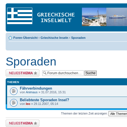
Foren-Übersicht
‹
Griechische Inseln
‹
Sporaden
Sporaden
Neues Thema erstellen
THEMEN
Fährverbindungen
von
Animaus
» 31.07.2016, 15:31
Beliebteste Sporaden Insel?
von
leo
» 29.11.2007, 05:14
Themen der letzten Zeit anzeigen:
Neues Thema erstellen