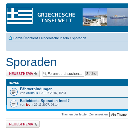
Foren-Übersicht
‹
Griechische Inseln
‹
Sporaden
Sporaden
Neues Thema erstellen
THEMEN
Fährverbindungen
von
Animaus
» 31.07.2016, 15:31
Beliebteste Sporaden Insel?
von
leo
» 29.11.2007, 05:14
Themen der letzten Zeit anzeigen:
Neues Thema erstellen