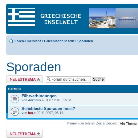
Foren-Übersicht
‹
Griechische Inseln
‹
Sporaden
Sporaden
Neues Thema erstellen
THEMEN
Fährverbindungen
von
Animaus
» 31.07.2016, 15:31
Beliebteste Sporaden Insel?
von
leo
» 29.11.2007, 05:14
Themen der letzten Zeit anzeigen:
Neues Thema erstellen