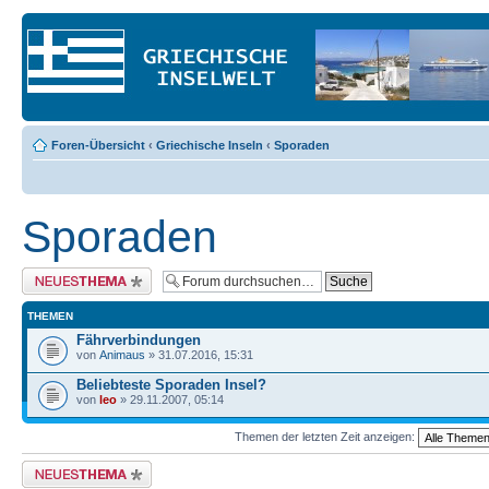
Foren-Übersicht
‹
Griechische Inseln
‹
Sporaden
Sporaden
Neues Thema erstellen
THEMEN
Fährverbindungen
von
Animaus
» 31.07.2016, 15:31
Beliebteste Sporaden Insel?
von
leo
» 29.11.2007, 05:14
Themen der letzten Zeit anzeigen:
Neues Thema erstellen