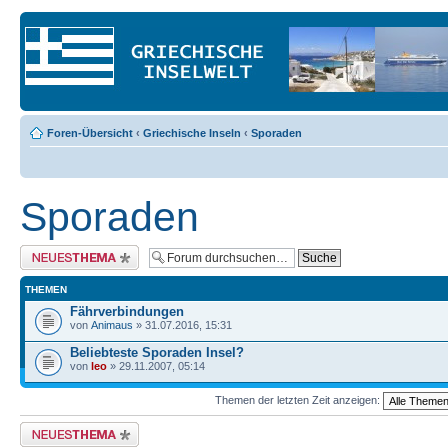
Foren-Übersicht
‹
Griechische Inseln
‹
Sporaden
Sporaden
Neues Thema erstellen
THEMEN
Fährverbindungen
von
Animaus
» 31.07.2016, 15:31
Beliebteste Sporaden Insel?
von
leo
» 29.11.2007, 05:14
Themen der letzten Zeit anzeigen:
Neues Thema erstellen