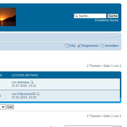
Erweiterte Suche
FAQ
Registrieren
Anmelden
2 Themen • Seite
1
von
1
FE
LETZTER BEITRAG
von
Animaus
6
31.07.2016, 15:31
von
Odysseus33
5
27.01.2014, 15:53
2 Themen • Seite
1
von
1