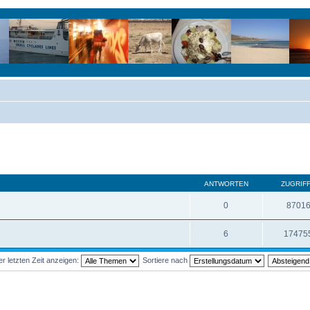
ANTWORTEN
ZUGRIF
0
8701
6
17475
 letzten Zeit anzeigen:
Sortiere nach