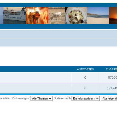
ANTWORTEN
ZUGRIF
0
8700
6
17474
 letzten Zeit anzeigen:
Sortiere nach