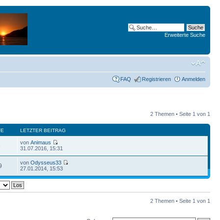
Erweiterte Suche
FAQ
Registrieren
Anmelden
2 Themen • Seite
1
von
1
FE
LETZTER BEITRAG
von
Animaus
6
31.07.2016, 15:31
von
Odysseus33
9
27.01.2014, 15:53
2 Themen • Seite
1
von
1