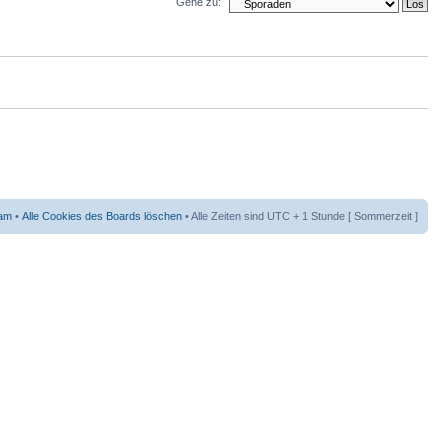
Gehe zu:
am
•
Alle Cookies des Boards löschen
• Alle Zeiten sind UTC + 1 Stunde [ Sommerzeit ]