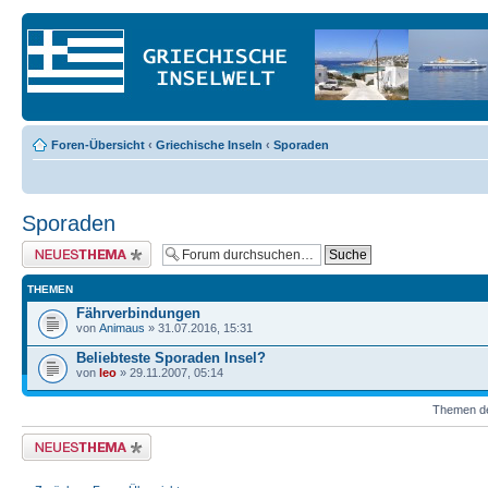
Foren-Übersicht
‹
Griechische Inseln
‹
Sporaden
Sporaden
Neues Thema erstellen
THEMEN
Fährverbindungen
von
Animaus
» 31.07.2016, 15:31
Beliebteste Sporaden Insel?
von
leo
» 29.11.2007, 05:14
Themen der
Neues Thema erstellen