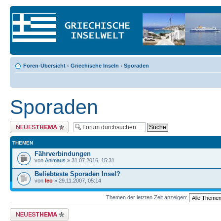
Foren-Übersicht
‹
Griechische Inseln
‹
Sporaden
Sporaden
Neues Thema erstellen
THEMEN
Fährverbindungen
von
Animaus
» 31.07.2016, 15:31
Beliebteste Sporaden Insel?
von
leo
» 29.11.2007, 05:14
Themen der letzten Zeit anzeigen:
Neues Thema erstellen