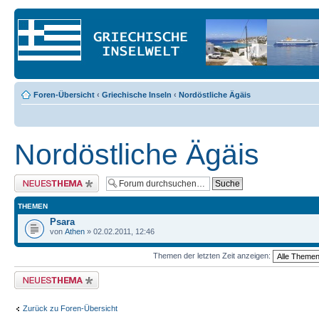
Foren-Übersicht
‹
Griechische Inseln
‹
Nordöstliche Ägäis
Nordöstliche Ägäis
Neues Thema erstellen
THEMEN
Psara
von
Athen
» 02.02.2011, 12:46
Themen der letzten Zeit anzeigen:
Neues Thema erstellen
Zurück zu Foren-Übersicht