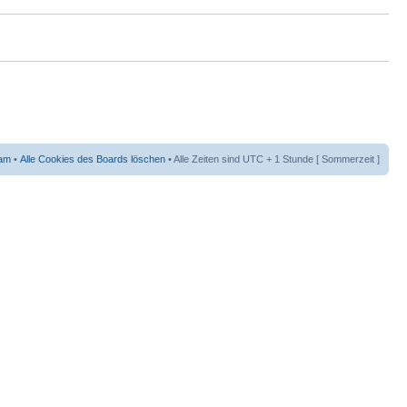
am
•
Alle Cookies des Boards löschen
• Alle Zeiten sind UTC + 1 Stunde [ Sommerzeit ]