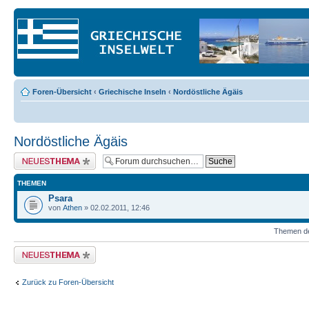
Foren-Übersicht
‹
Griechische Inseln
‹
Nordöstliche Ägäis
Nordöstliche Ägäis
Neues Thema erstellen
THEMEN
Psara
von
Athen
» 02.02.2011, 12:46
Themen der
Neues Thema erstellen
Zurück zu Foren-Übersicht