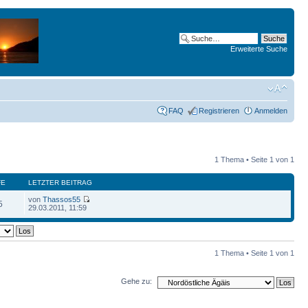
Erweiterte Suche
FAQ
Registrieren
Anmelden
1 Thema • Seite
1
von
1
FE
LETZTER BEITRAG
von
Thassos55
5
29.03.2011, 11:59
1 Thema • Seite
1
von
1
Gehe zu: