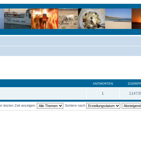
ANTWORTEN
ZUGRIF
1
11473
 letzten Zeit anzeigen:
Sortiere nach