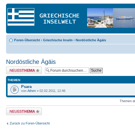
Foren-Übersicht
‹
Griechische Inseln
‹
Nordöstliche Ägäis
Nordöstliche Ägäis
Neues Thema erstellen
THEMEN
Psara
von
Athen
» 02.02.2011, 12:46
Themen der
Neues Thema erstellen
Zurück zu Foren-Übersicht