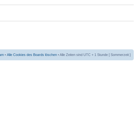
am
•
Alle Cookies des Boards löschen
• Alle Zeiten sind UTC + 1 Stunde [ Sommerzeit ]