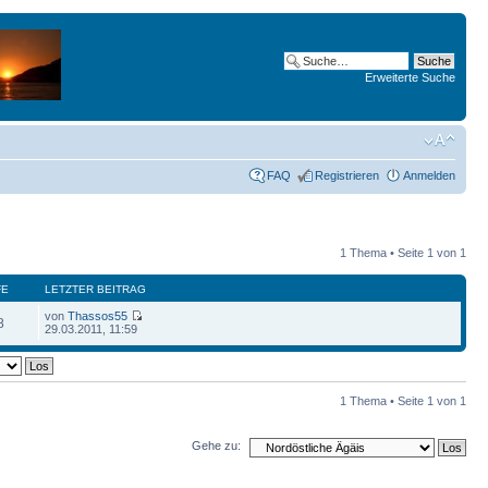
Erweiterte Suche
FAQ
Registrieren
Anmelden
1 Thema • Seite
1
von
1
FE
LETZTER BEITRAG
von
Thassos55
8
29.03.2011, 11:59
1 Thema • Seite
1
von
1
Gehe zu: