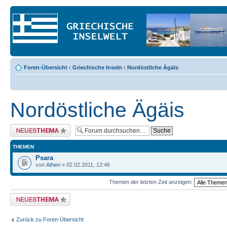
Foren-Übersicht
‹
Griechische Inseln
‹
Nordöstliche Ägäis
Nordöstliche Ägäis
Neues Thema erstellen
THEMEN
Psara
von
Athen
» 02.02.2011, 12:46
Themen der letzten Zeit anzeigen:
Neues Thema erstellen
Zurück zu Foren-Übersicht