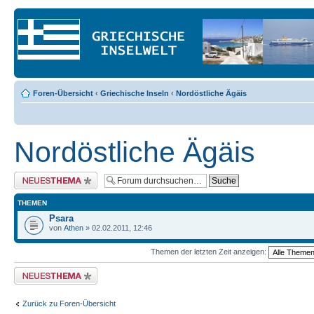
Foren-Übersicht
‹
Griechische Inseln
‹
Nordöstliche Ägäis
Nordöstliche Ägäis
Neues Thema erstellen
THEMEN
Psara
von
Athen
» 02.02.2011, 12:46
Themen der letzten Zeit anzeigen:
Neues Thema erstellen
Zurück zu Foren-Übersicht