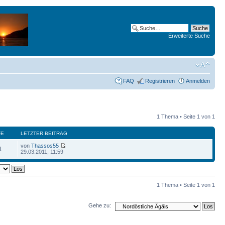
Erweiterte Suche
FAQ
Registrieren
Anmelden
1 Thema • Seite
1
von
1
FE
LETZTER BEITRAG
von
Thassos55
1
29.03.2011, 11:59
1 Thema • Seite
1
von
1
Gehe zu: