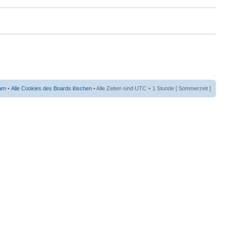
am
•
Alle Cookies des Boards löschen
• Alle Zeiten sind UTC + 1 Stunde [ Sommerzeit ]