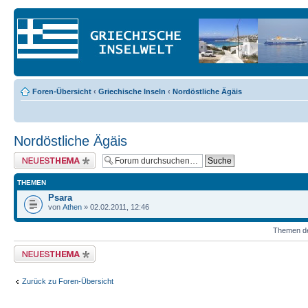
Foren-Übersicht
‹
Griechische Inseln
‹
Nordöstliche Ägäis
Nordöstliche Ägäis
Neues Thema erstellen
THEMEN
Psara
von
Athen
» 02.02.2011, 12:46
Themen der
Neues Thema erstellen
Zurück zu Foren-Übersicht