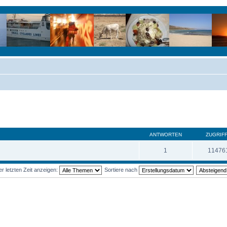
ANTWORTEN
ZUGRIF
1
11476
 letzten Zeit anzeigen:
Sortiere nach