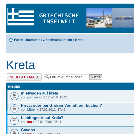
Foren-Übersicht
‹
Griechische Inseln
‹
Kreta
Kreta
Neues Thema erstellen
THEMEN
mietwagen auf kreta
von
juergen
» 09.12.2010, 16:21
Privat oder bei Großen Vermittlern buchen?
von
Müller
» 27.02.2012, 17:43
Lieblingsort auf Kreta?
von
leo
» 02.01.2008, 05:11
Gavdos