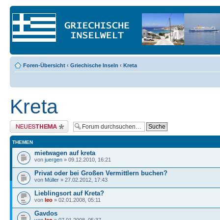
Foren-Übersicht
‹
Griechische Inseln
‹
Kreta
Kreta
Neues Thema erstellen
THEMEN
mietwagen auf kreta
von
juergen
» 09.12.2010, 16:21
Privat oder bei Großen Vermittlern buchen?
von
Müller
» 27.02.2012, 17:43
Lieblingsort auf Kreta?
von
leo
» 02.01.2008, 05:11
Gavdos