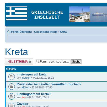
Foren-Übersicht
‹
Griechische Inseln
‹
Kreta
Kreta
Neues Thema erstellen
THEMEN
mietwagen auf kreta
von
juergen
» 09.12.2010, 16:21
Privat oder bei Großen Vermittlern buchen?
von
Müller
» 27.02.2012, 17:43
Lieblingsort auf Kreta?
von
leo
» 02.01.2008, 05:11
Gavdos