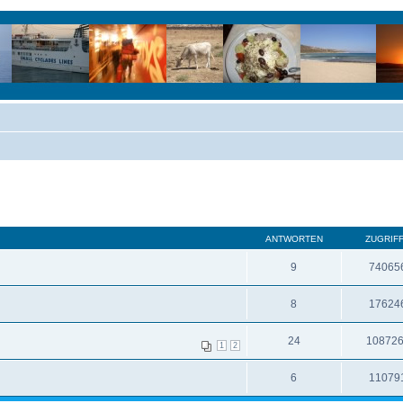
ANTWORTEN
ZUGRIF
9
74065
8
17624
24
10872
1
2
6
11079