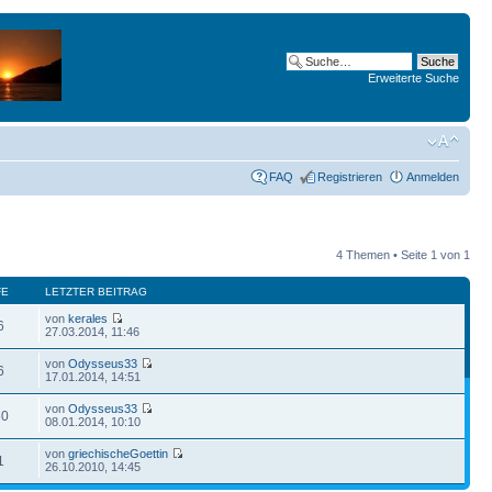
Erweiterte Suche
FAQ
Registrieren
Anmelden
4 Themen • Seite
1
von
1
FE
LETZTER BEITRAG
von
kerales
6
27.03.2014, 11:46
von
Odysseus33
6
17.01.2014, 14:51
von
Odysseus33
60
08.01.2014, 10:10
von
griechischeGoettin
1
26.10.2010, 14:45