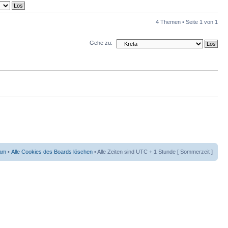
4 Themen • Seite
1
von
1
Gehe zu:
am
•
Alle Cookies des Boards löschen
• Alle Zeiten sind UTC + 1 Stunde [ Sommerzeit ]