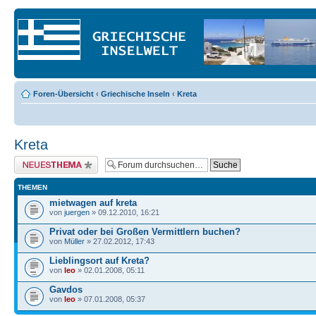
Foren-Übersicht
‹
Griechische Inseln
‹
Kreta
Kreta
Neues Thema erstellen
THEMEN
mietwagen auf kreta
von
juergen
» 09.12.2010, 16:21
Privat oder bei Großen Vermittlern buchen?
von
Müller
» 27.02.2012, 17:43
Lieblingsort auf Kreta?
von
leo
» 02.01.2008, 05:11
Gavdos
von
leo
» 07.01.2008, 05:37