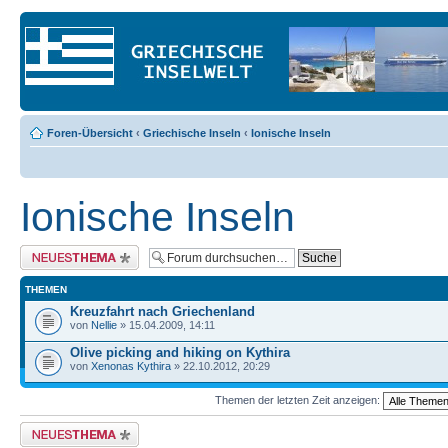
Foren-Übersicht
‹
Griechische Inseln
‹
Ionische Inseln
Ionische Inseln
Neues Thema erstellen
THEMEN
Kreuzfahrt nach Griechenland
von
Nellie
» 15.04.2009, 14:11
Olive picking and hiking on Kythira
von
Xenonas Kythira
» 22.10.2012, 20:29
Themen der letzten Zeit anzeigen:
Neues Thema erstellen